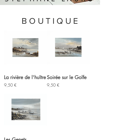
BOUTIQUE
La rivière de l'huître
Soirée sur le Golfe
Prix
Prix
9,50 €
9,50 €
Les Genets