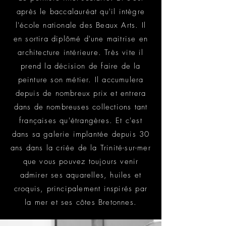
après le b
accalauréat
qu'il intègre
l'école nationale des Beaux Arts. Il
en sortira
diplômé d'une maitrise en
architecture
intérieure. Très vite il
prend la décision de faire de la
peinture son métier. Il accumulera
depuis de nombreux prix et entrera
dans de nombreuses collections tant
françaises qu'étrangères. Et c'est
dans sa galerie implantée depuis 30
ans dans la criée de la Trinité-sur-mer
que vous pouvez toujours venir
admirer ses aquarelles, huiles et
croquis, principalement inspirés par
la mer et ses côtes Bretonnes.