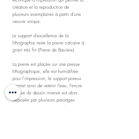
création et la reproduction de
plusieurs exemplaires à partir d’une
oeuvre unique.
Le support d’excellence de la
lithographie reste la pierre calcaire à
grain très fin (Pierre de Bavière).
La pierre est placée sur une presse
lithographique, elle est humidifiée
pour l’impression, le support poreux
permet ainsi de retenir l’eau, l’encre
grasse du dessin inversé est alors
déposée par plusieurs passages
répétés au moyen d’un rouleau en
cuir.
Une fois la pierre encrée, le papier
de la lithographie est mis sous presse