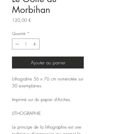
Morbihan
Prix
120,00 €
Quantité
*
Ajouter au panier
Lithograhie 56 x 76 cm numérotée sur
30 exemplaires.
Imprimé sur du papier d'Arches.
LITHOGRAPHIE
Le principe de la lithographie est une
technique d’impression qui permet la